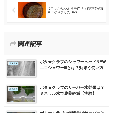
ミネラルたっぷり手作り倍麹味噌が出
来上がりました2024
関連記事
ポタ★クラブのシャワーヘッドNEW
ポタポタ
エコシャワーIIIとは？効果や使い方
ポタ★クラブのサーバー水効果は？
ポタポタ
ミネラル水で農薬軽減【実験】