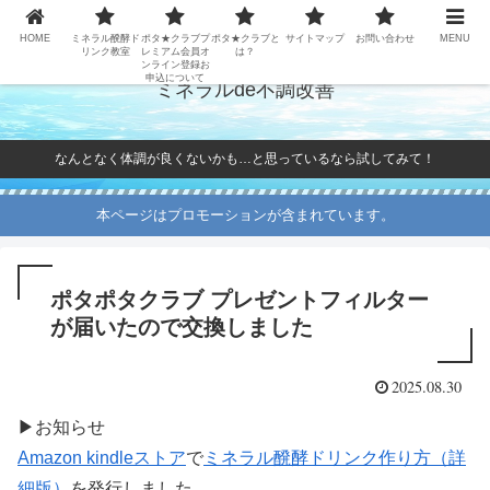
HOME
ミネラル醗酵ド
ポタ★クラブプ
ポタ★クラブと
サイトマップ
お問い合わせ
MENU
リンク教室
レミアム会員オ
は？
ンライン登録お
申込について
ミネラルde不調改善
なんとなく体調が良くないかも…と思っているなら試してみて！
本ページはプロモーションが含まれています。
ポタポタクラブ プレゼントフィルター
が届いたので交換しました
2025.08.30
▶お知らせ
Amazon kindleストア
で
ミネラル醗酵ドリンク作り方（詳
細版）
を発行しました。